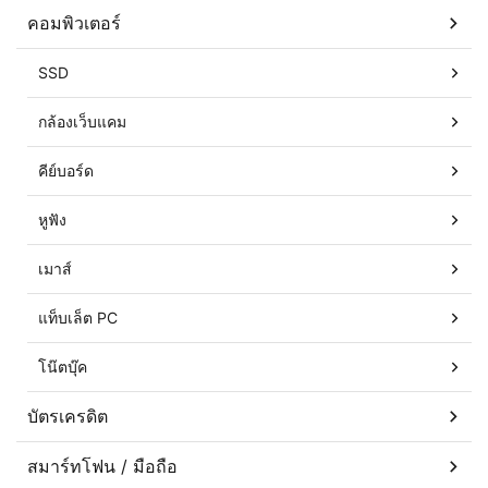
คอมพิวเตอร์
SSD
กล้องเว็บแคม
คีย์บอร์ด
หูฟัง
เมาส์
แท็บเล็ต PC
โน๊ตบุ๊ค
บัตรเครดิต
สมาร์ทโฟน / มือถือ