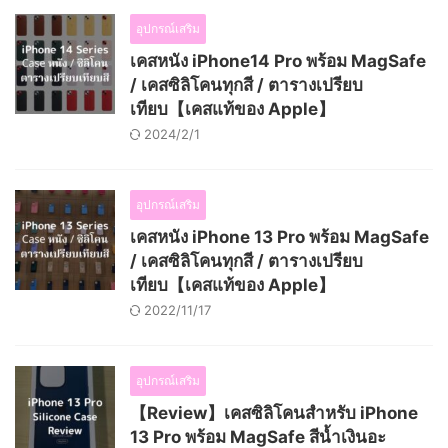
อุปกรณ์เสริม
เคสหนัง iPhone14 Pro พร้อม MagSafe
/ เคสซิลิโคนทุกสี / ตารางเปรียบ
เทียบ【เคสแท้ของ Apple】
2024/2/1
อุปกรณ์เสริม
เคสหนัง iPhone 13 Pro พร้อม MagSafe
/ เคสซิลิโคนทุกสี / ตารางเปรียบ
เทียบ【เคสแท้ของ Apple】
2022/11/17
อุปกรณ์เสริม
【Review】เคสซิลิโคนสำหรับ iPhone
13 Pro พร้อม MagSafe สีน้ำเงินอะ