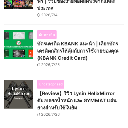
ฟรี｜รวมช่องถ่ายทอดสดฟรีจากแต่ละ
ประเทศ
2026/7/4
บัตรเครดิต
บัตรเครดิต KBANK แนะนำ | เลือกบัตร
เครดิตกสิกรให้คุ้มกับการใช้จ่ายของคุณ
(KBANK Credit Card)
2026/7/26
Uncategorized
【Review】รีวิว Lysin HelixMirror
ดัมเบลยกน้ำหนัก และ GYMMAT เเผ่น
ยางสำหรับใช้ในยิม
2026/7/26