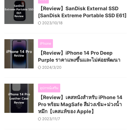
【Review】SanDisk External SSD
[SanDisk Extreme Portable SSD E61]
2023/10/18
iPhone
【Review】iPhone 14 Pro Deep
Purple ราคาแพงขึ้นและไม่ค่อยพัฒนา
2024/3/20
อุปกรณ์เสริม
【Review】เคสหนังสำหรับ iPhone 14
Pro พร้อม MagSafe สีม่วงเข้ม+ม่วงน้ำ
หมึก【เคสแท้ของ Apple】
2023/11/7