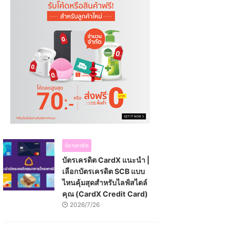
บัตรเครดิต
บัตรเครดิต CardX แนะนำ |
เลือกบัตรเครดิต SCB แบบ
ไหนคุ้มสุดสำหรับไลฟ์สไตล์
คุณ (CardX Credit Card)
2026/7/26