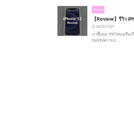
iPhone
【Review】รีวิว iPho
2021/11/21
เราซื้อสมาร์ทโฟนเครื่อง
ขอสรุปความป ...