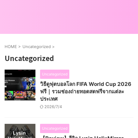
HOME
>
Uncategorized
>
Uncategorized
Uncategorized
วิธีดูฟุตบอลโลก FIFA World Cup 2026
ฟรี｜รวมช่องถ่ายทอดสดฟรีจากแต่ละ
ประเทศ
2026/7/4
Uncategorized