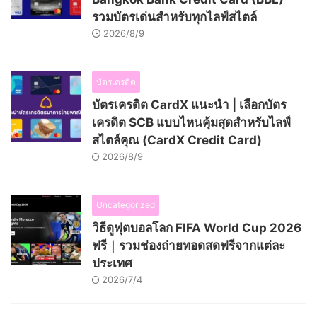
รวมบัตรเด่นสำหรับทุกไลฟ์สไตล์
2026/8/9
บัตรเครดิต
บัตรเครดิต CardX แนะนำ | เลือกบัตร
เครดิต SCB แบบไหนคุ้มสุดสำหรับไลฟ์
สไตล์คุณ (CardX Credit Card)
2026/8/9
Uncategorized
วิธีดูฟุตบอลโลก FIFA World Cup 2026
ฟรี｜รวมช่องถ่ายทอดสดฟรีจากแต่ละ
ประเทศ
2026/7/4