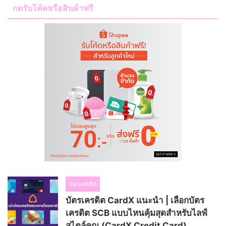
กดรับโค้ดหรือสินค้าฟรี
บัตรเครดิต
บัตรเครดิต CardX แนะนำ | เลือกบัตร
เครดิต SCB แบบไหนคุ้มสุดสำหรับไลฟ์
สไตล์คุณ (CardX Credit Card)