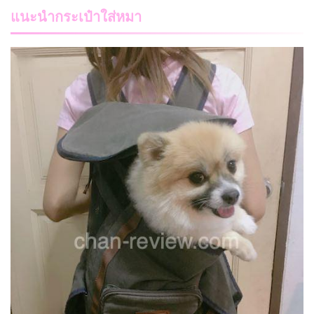
แนะนำกระเป๋าใส่หมา