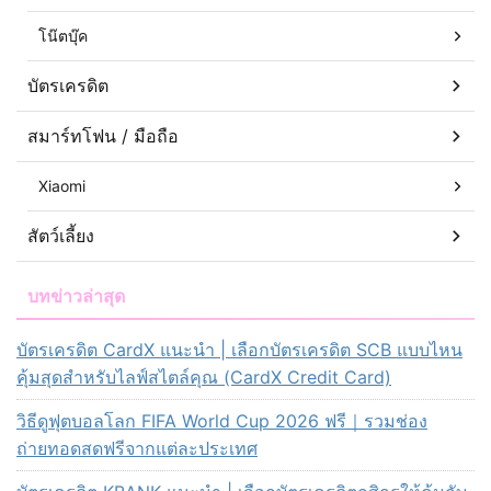
โน๊ตบุ๊ค
บัตรเครดิต
สมาร์ทโฟน / มือถือ
Xiaomi
สัตว์เลี้ยง
บทข่าวล่าสุด
บัตรเครดิต CardX แนะนำ | เลือกบัตรเครดิต SCB แบบไหน
คุ้มสุดสำหรับไลฟ์สไตล์คุณ (CardX Credit Card)
วิธีดูฟุตบอลโลก FIFA World Cup 2026 ฟรี｜รวมช่อง
ถ่ายทอดสดฟรีจากแต่ละประเทศ