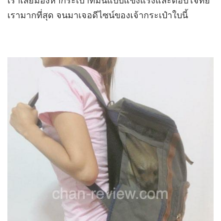
เราเลยมองหากระเป๋าที่มันแบบแข็งแรงและตอบโจทย์
เรามากที่สุด จนมาเจอดีไซน์ของเจ้ากระเป๋าใบนี้