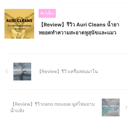
สัตว์เลี้ยง
【Review】รีวิว Auri Cleans น้ำยา
หยอดทำความสะอาดหูสุนัขและแมว
【Review】รีวิวเครื่องพ่นนาโน
【Review】รีวิวnano mousse มูสโฟมอาบ
น้ำแห้ง