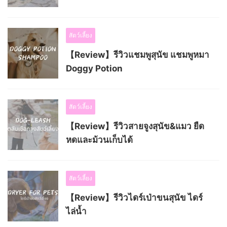
สัตว์เลี้ยง
【Review】รีวิวแชมพูสุนัข แชมพูหมา
Doggy Potion
สัตว์เลี้ยง
【Review】รีวิวสายจูงสุนัข&แมว ยืด
หดและม้วนเก็บได้
สัตว์เลี้ยง
【Review】รีวิวไดร์เป่าขนสุนัข ไดร์
ไล่น้ำ