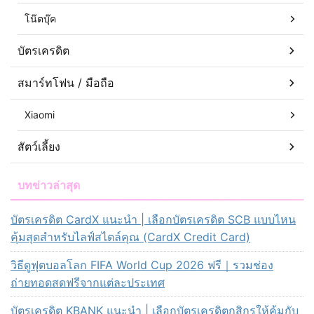
โน๊ตบุ๊ค
บัตรเครดิต
สมาร์ทโฟน / มือถือ
Xiaomi
สัตว์เลี้ยง
บทข่าวล่าสุด
บัตรเครดิต CardX แนะนำ | เลือกบัตรเครดิต SCB แบบไหน
คุ้มสุดสำหรับไลฟ์สไตล์คุณ (CardX Credit Card)
วิธีดูฟุตบอลโลก FIFA World Cup 2026 ฟรี｜รวมช่อง
ถ่ายทอดสดฟรีจากแต่ละประเทศ
บัตรเครดิต KBANK แนะนำ | เลือกบัตรเครดิตกสิกรให้คุ้มกับ