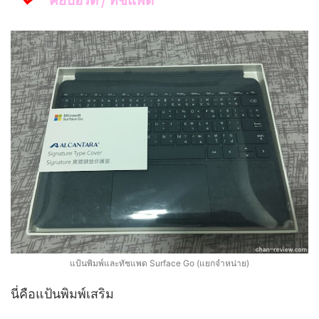
แป้นพิมพ์และทัชแพด Surface Go (แยกจำหน่าย)
นี่คือแป้นพิมพ์เสริม