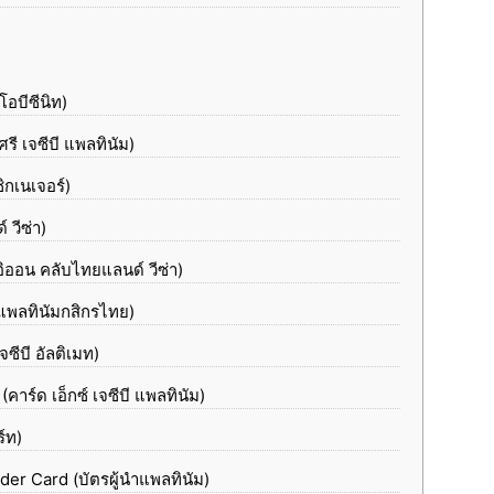
อบีซีนิท)
รี เจซีบี แพลทินัม)
ิกเนเจอร์)
 วีซ่า)
ออน คลับไทยแลนด์ วีซ่า)
พลทินัมกสิกรไทย)
ีบี อัลติเมท)
์ด เอ็กซ์ เจซีบี แพลทินัม)
์ท)
er Card (บัตรผู้นำแพลทินัม)